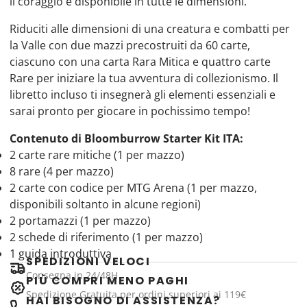
il coraggio è disponibile in tutte le dimensioni.
Riduciti alle dimensioni di una creatura e combatti per
la Valle con due mazzi precostruiti da 60 carte,
ciascuno con una carta Rara Mitica e quattro carte
Rare per iniziare la tua avventura di collezionismo. Il
libretto incluso ti insegnerà gli elementi essenziali e
sarai pronto per giocare in pochissimo tempo!
Contenuto di Bloomburrow Starter Kit ITA:
2 carte rare mitiche (1 per mazzo)
8 rare (4 per mazzo)
2 carte con codice per MTG Arena (1 per mazzo,
disponibili soltanto in alcune regioni)
2 portamazzi (1 per mazzo)
2 schede di riferimento (1 per mazzo)
1 guida introduttiva
SPEDIZIONI VELOCI
Consegna in 24/48H
PIÙ COMPRI MENO PAGHI
Spedizione Gratuita per ordini superiori ai 119€
HAI BISOGNO DI ASSISTENZA?