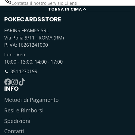
Contatta il nostro Servizio Clienti!
TORNA IN CIMA
POKECARDSSTORE
FARINS FRAMES SRL
Via Polia 9/11 - ROMA (RM)
P.IVA: 16261241000
Lun - Ven
10:00 - 13:00; 14:00 - 17:00
📞 3514270199
INFO
Facebook
Instagram
TikTok
Metodi di Pagamento
Resi e Rimborsi
Spedizioni
Contatti