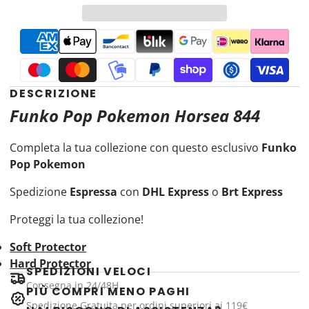
DESCRIZIONE
Funko Pop Pokemon Horsea 844
Completa la tua collezione con
questo esclusivo
Funko
Pop Pokemon
Spedizione
Espressa
con
DHL Express
o
Brt Express
Proteggi la tua collezione!
Soft Protector
Hard Protector
SPEDIZIONI VELOCI
Consegna in 24/48H
PIÙ COMPRI MENO PAGHI
Spedizione Gratuita per ordini superiori ai 119€