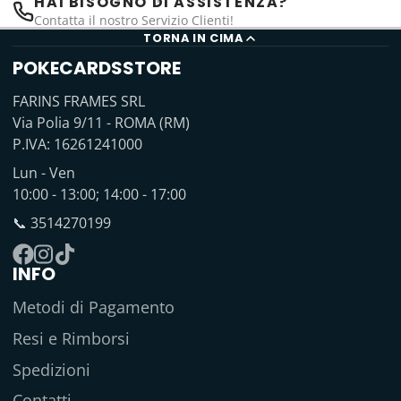
HAI BISOGNO DI ASSISTENZA?
Contatta il nostro Servizio Clienti!
TORNA IN CIMA
POKECARDSSTORE
FARINS FRAMES SRL
Via Polia 9/11 - ROMA (RM)
P.IVA: 16261241000
Lun - Ven
10:00 - 13:00; 14:00 - 17:00
📞 3514270199
INFO
Facebook
Instagram
TikTok
Metodi di Pagamento
Resi e Rimborsi
Spedizioni
Contatti