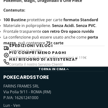
Pokèmon, Magic, Dragonball o One Piece
Contenuto:
100 Bustine
protettive per carte
formato Standard
Materiale in polipropilene.
Senza Acidi. Senza PVC
.
Frontale trasparente
con retro Oro opaco ruvido
La confenzione può essere usato anche come
porta
mazzo,
può contenere
75+ carte
SPEDIZIONI VELOCI
Consegna in 24/48H
PIÙ COMPRI MENO PAGHI
Spedizione Gratuita per ordini superiori ai 119€
HAI BISOGNO DI ASSISTENZA?
Contatta il nostro Servizio Clienti!
TORNA IN CIMA
POKECARDSSTORE
FARINS FRAMES SRL
Via Polia 9/11 - ROMA (RM)
P.IVA: 16261241000
Lun - Ven