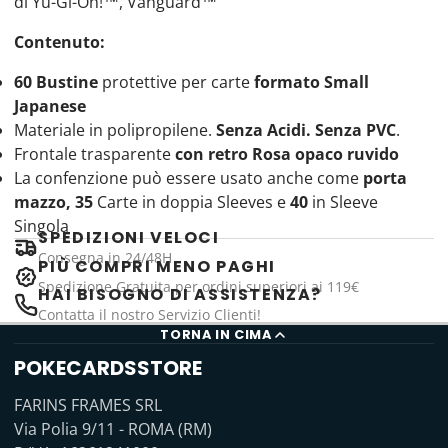
di Yu-Gi-Oh!™, Vanguard™
Contenuto:
60 Bustine
protettive per carte
formato Small
Japanese
Materiale in polipropilene.
Senza Acidi. Senza PVC
.
Frontale trasparente
con retro Rosa opaco ruvido
La confenzione può essere usato anche come
porta
mazzo, 35
Carte in doppia Sleeves e
40
in Sleeve
Singola
SPEDIZIONI VELOCI
Consegna in 24/48H
PIÙ COMPRI MENO PAGHI
Spedizione Gratuita per ordini superiori ai 119€
HAI BISOGNO DI ASSISTENZA?
Contatta il nostro Servizio Clienti!
TORNA IN CIMA
POKECARDSSTORE
FARINS FRAMES SRL
Via Polia 9/11 - ROMA (RM)